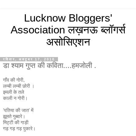
Lucknow Bloggers'
Association लख़नऊ ब्‍लॉगर्स
असोसिएशन
रविवार, अक्टूबर 17, 2010
डा श्याम गुप्त की कविता....हमजोली .
गाँव की गोरी,
लम्बी लम्बी छोरी ।
इमली के तले
काली न गोरी।
'पतिया की जात' में
झूमते गुब्बारे।
मिट्टी की गाड़ी
गड़ गड़ गड़ पुकारे।