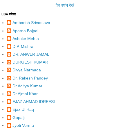
वेब वर्शन देखें
LBA परिवार
Ambarish Srivastava
Aparna Bajpai
Ashoke Mehta
D.P. Mishra
DR. ANWER JAMAL
DURGESH KUMAR
Divya Narmada
Dr. Rakesh Pandey
Dr.Aditya Kumar
Dr.Ajmal Khan
EJAZ AHMAD IDREESI
Ejaz Ul Haq
Gopalji
Jyoti Verma