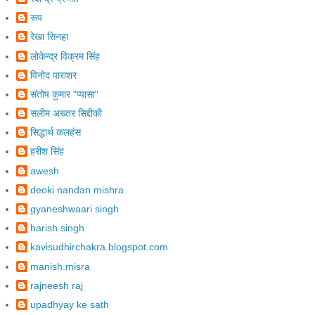
रूप
रेखा सिनहा
लोकेन्द्र विक्रम सिंह
विनोद पाराशर
संतोष कुमार "प्यासा"
सलीम अख्तर सिद्दीकी
सिद्धार्थ कलहंस
हरीश सिंह
awesh
deoki nandan mishra
gyaneshwaari singh
harish singh
kavisudhirchakra.blogspot.com
manish.misra
rajneesh raj
upadhyay ke sath